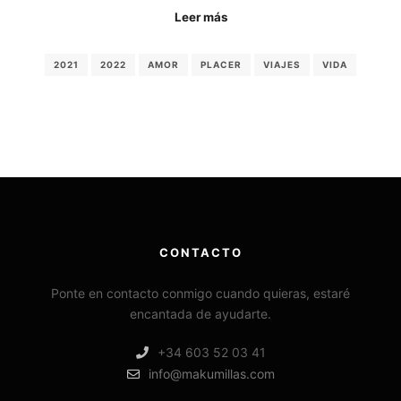
Leer más
2021
2022
AMOR
PLACER
VIAJES
VIDA
CONTACTO
Ponte en contacto conmigo cuando quieras, estaré
encantada de ayudarte.
+34 603 52 03 41
info@makumillas.com