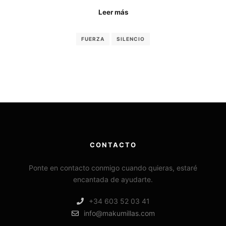
Leer más
FUERZA
SILENCIO
CONTACTO
Ponte en contacto conmigo cuando quieras, estaré
encantada de ayudarte.
+34 603 52 03 41
info@makumillas.com